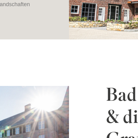
landschaften
Bad
& d